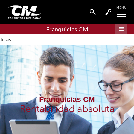
MENÚ
Franquicias CM
Inicio
Franquicias CM
Rentabilidad absoluta