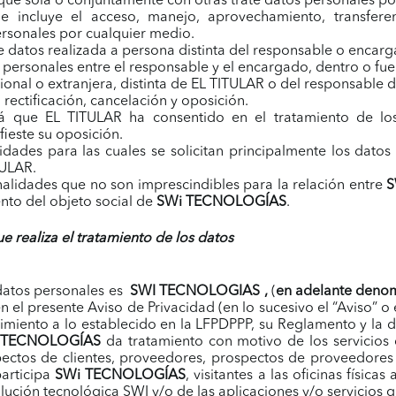
 que sola o conjuntamente con otras trate datos personales p
e incluye el acceso, manejo, aprovechamiento, transfere
rsonales por cualquier medio.
 datos realizada a persona distinta del responsable o encarg
ersonales entre el responsable y el encargado, dentro o fuer
cional o extranjera, distinta de EL TITULAR o del responsable 
rectificación, cancelación y oposición.
á que EL TITULAR ha consentido en el tratamiento de lo
fieste su oposición.
lidades para las cuales se solicitan principalmente los dato
TULAR.
inalidades que no son imprescindibles para la relación entre
S
nto del objeto social de
SWi TECNOLOGÍAS
.
e realiza el tratamiento de los datos
 datos personales es
SWI TECNOLOGIAS
,
(
en adelante deno
el presente Aviso de Privacidad (en lo sucesivo el “Aviso” o el
limiento a lo establecido en la LFPDPPP, su Reglamento y la 
 TECNOLOGÍAS
da tratamiento con motivo de los servicios 
ectos de clientes, proveedores, prospectos de proveedores o
participa
SWi TECNOLOGÍAS
, visitantes a las oficinas físi
solución tecnológica SWI y/o de las aplicaciones y/o servicio