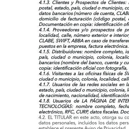
4.1.3. Clientes y Prospectos de Clientes
:
n
postal, estado, país, ciudad o municipio, co
datos bancarios (número de cuenta, CLABE,
domicilio de facturación
(código postal, 
Documentación en copia: identificación ofic
4.1.4. Proveedores y/o prospectos de 
localidad, calle, número exterior e interior
CLABE, SWIFT, ABBA en caso de transferenc
puestos en la empresa, factura electrónica.
4.1.5. Distribuidores: nombre completo, ide
país, ciudad o municipio, colonia, localid
bancarios (nombre del banco, cuenta y cu
copia: identificación oficial con fotografía
4.1.6. Visitantes a las oficinas físicas de
SW
ciudad o municipio, colonia, localidad, call
4.1.7. Usuarios de las redes sociales e
estado, país, ciudad o municipio, colonia, l
de nacimiento, nacionalidad, identificación 
4.1.8. Usuarios de LA PÁGINA DE INT
TECNOLOGÍAS:
nombre completo, fecha 
electrónico, RFC, CURP, datos fiscales. Doc
4.2. EL TITULAR en este acto, otorga su 
datos personales, incluidos los datos per
establece el presente Aviso de Privacidad.