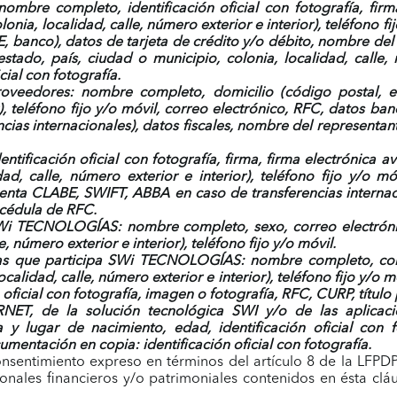
ombre completo, identificación oficial con fotografía, fir
lonia, localidad, calle, número exterior e interior)
, teléfono f
 banco), datos de tarjeta de crédito y/o débito, nombre del 
estado, país, ciudad o municipio, colonia, localidad, calle, 
ial con fotografía.
proveedores:
nombre completo, domicilio
(código postal, e
)
, teléfono fijo y/o móvil, correo electrónico, RFC, datos b
ias internacionales), datos fiscales, nombre del representant
ntificación oficial con fotografía, firma, firma electrónica 
ad, calle, número exterior e interior)
, teléfono fijo y/o m
enta CLABE, SWIFT, ABBA en caso de transferencias internaci
, cédula de RFC.
i TECNOLOGÍAS: nombre completo, sexo, correo electróni
e, número exterior e interior)
, teléfono fijo y/o móvil.
n las que participa SWi TECNOLOGÍAS: nombre completo, cor
ocalidad, calle, número exterior e interior)
, teléfono fijo y/o 
oficial con fotografía, imagen o fotografía, RFC, CURP, título
ERNET,
de la solución tecnológica SWI y/o de las aplicac
y lugar de nacimiento, edad, identificación oficial con fo
umentación en copia: identificación oficial con fotografía.
consentimiento expreso en términos del artículo 8 de la LFP
sonales financieros y/o patrimoniales contenidos en ésta cláu