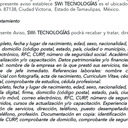
l presente aviso establece
SWi TECNOLOGÍAS
es el ubicado
 p. 87138, Ciudad Victoria, Estado de Tamaulipas, México.
ratamiento
esente Aviso,
SWi TECNOLOGÍAS
podrá recabar y tratar, di
to, fecha y lugar de nacimiento, edad, sexo, nacionalidad, est
, domicilio
(código postal, estado, país, ciudad o municipio, 
electrónico, RFC, CURP, número de seguridad social. Académic
tualización y/o capacitación. Datos patrimoniales y/o financ
l: nombre de la empresa en la que prestó sus servicios, tie
de jefe inmediato. Referencias laborales: nombre com
icial con fotografía, acta de nacimiento, Curriculum Vitae, 
l, comprobante de estudios, cédula profesional.
to, fecha y lugar de nacimiento, edad, sexo, nacionalidad, est
a digital, firma, domicilio
(código postal, estado, país, ciu
o y/o móvil, correo electrónico, RFC, CURP, número de segur
enidos, cursos de actualización y/o capacitación. Experienc
ión de servicios, dirección, teléfono, puesto desempeñad
léfono, profesión. Documentación en copia: identificación o
 de CURP, comprobante de domicilio, comprobante de seguro