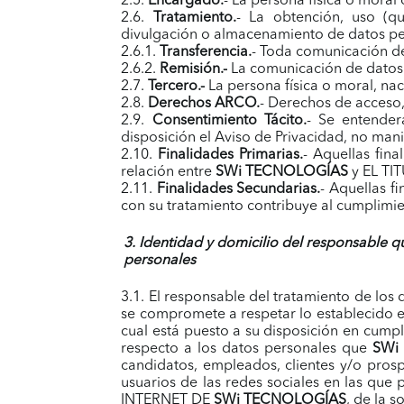
2.5.
Encargado.
- La persona física o moral
2.6.
Tratamiento.
- La obtención, uso (qu
divulgación o almacenamiento de datos pe
2.6.1.
Transferencia.
- Toda comunicación de
2.6.2.
Remisión.-
La comunicación de datos p
2.7.
Tercero.-
La persona física o moral, na
2.8.
Derechos ARCO.
- Derechos de acceso, 
2.9.
Consentimiento Tácito.
- Se entender
disposición el Aviso de Privacidad, no mani
2.10.
Finalidades Primarias.
- Aquellas fina
relación entre
SWi TECNOLOGÍAS
y EL TI
2.11.
Finalidades Secundarias.
- Aquellas f
con su tratamiento contribuye al cumplimie
3. Identidad y domicilio del responsable qu
personales
3.1. El responsable del tratamiento de los
se compromete a respetar lo establecido en 
cual está puesto a su disposición en cump
respecto a los datos personales que
SWi
candidatos, empleados, clientes y/o prosp
usuarios de las redes sociales en las que 
INTERNET DE
SWi TECNOLOGÍAS
, de la 