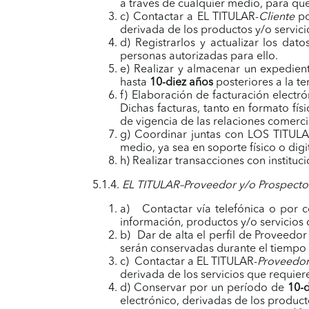
a través de cualquier medio, para qu
c) Contactar a EL TITULAR-
Cliente
po
derivada de los productos y/o servi
d) Registrarlos y actualizar los dat
personas autorizadas para ello.
e) Realizar y almacenar un expedient
hasta
10-diez años
posteriores a la te
f) Elaboración de facturación electr
Dichas facturas, tanto en formato fí
de vigencia de las relaciones comerci
g) Coordinar juntas con LOS TITUL
medio, ya sea en soporte físico o digit
h) Realizar transacciones con institu
5.1.4.
EL TITULAR–Proveedor y/o Prospecto
a) Contactar vía telefónica o por 
información, productos y/o servicios
b) Dar de alta el perfil de Proveedor
serán conservadas durante el tiempo 
c) Contactar a EL TITULAR-
Proveedo
derivada de los servicios que req
d) Conservar por un período de
10-d
electrónico, derivadas de los product