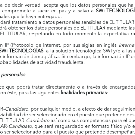
sta de decir verdad, acepta que los datos personales que 
se compromete a sacar en paz y a salvo a
SWi TECNOLOGÍ
nales que le haya entregado.
 dará tratamiento a datos personales sensibles de EL TITULAR
drá obtener los datos personales de EL TITULAR mediante las
 a EL TITULAR, respetando en todo momento la expectativa ra
 IP (Protocolo de Internet, por sus siglas en inglés
Interne
SWi TECNOLOGÍAS
, a la solución tecnológica SWI y/o a las
información demográfica. Sin embargo, la información IP en n
babilidades de actividad fraudulenta.
s personales
e que podrá tratar directamente o a través de encargados
on éste, para las siguientes
finalidades primarias
:
AR-
Candidato
, por cualquier medio, a efecto de dar seguimien
 viabilidad de ser seleccionado en el puesto que pretende d
 EL TITULAR-
Candidato
así como sus competencias para el pue
LAR-
Candidato,
que será resguardado en formato físico y/o e
 no ser seleccionado para el puesto que pretende desempeñar