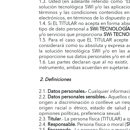
1.3. Usted (en adelante referido como "E
solución tecnológica SWI y/o las aplicac
términos y las condiciones contenidos en
electrónicos, en términos de lo dispuesto p
1.4. Si EL TITULAR no acepta en forma abs
tipo de dato personal a
SWi TECNOLOGÍA
y/o servicios que proporciona
SWi TECNO
1.5. Para el caso que EL TITULAR acepte
considerará como su absoluta y expresa a
la solución tecnológica SWI y/o en las 
proporcione sus datos personales y/o en el
1.6. Las partes declaran que al no existir,
instrumento, ambas acuerdan en sujetarse al
2. Definiciones
2.1.
Datos personales.-
Cualquier informació
2.2.
Datos personales sensibles.-
Aquellos d
origen a discriminación o conlleve un rie
origen racial o étnico, estado de salud pr
opiniones políticas, preferencia sexual.
2.3.
Titular
.- La persona física (TITULAR) a
2.4.
Responsable.
Persona física o moral (
S