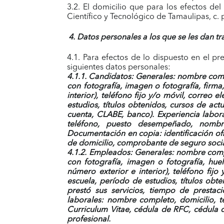
3.2. El domicilio que para los efectos de
Científico y Tecnológico de Tamaulipas, c.
4. Datos personales a los que se les dan t
4.1. Para efectos de lo dispuesto en el pr
siguientes datos personales:
4.1.1. Candidatos: Generales:
nombre comple
con fotografía, imagen o fotografía, firma
interior)
, teléfono fijo y/o móvil, correo 
estudios, títulos obtenidos, cursos de ac
cuenta, CLABE, banco). Experiencia labora
teléfono, puesto desempeñado, nombre 
Documentación en copia: identificación of
de domicilio, comprobante de seguro socia
4.1.2. Empleados: Generales:
nombre comple
con fotografía, imagen o fotografía, huell
número exterior e interior)
, teléfono fij
escuela, período de estudios, títulos obt
prestó sus servicios, tiempo de prestac
laborales: nombre completo, domicilio, te
Curriculum Vitae, cédula de RFC, cédula
profesional.