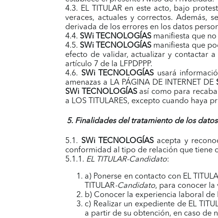
4.3. EL TITULAR en este acto, bajo prote
veraces, actuales y correctos. Además, 
derivada de los errores en los datos perso
4.4.
SWi TECNOLOGÍAS
manifiesta que no
4.5.
SWi TECNOLOGÍAS
manifiesta que po
efecto de validar, actualizar y contactar
artículo 7 de la LFPDPPP.
4.6.
SWi TECNOLOGÍAS
usará información
amenazas a LA PÁGINA DE INTERNET DE
SWi TECNOLOGÍAS
así como para recabar 
a LOS TITULARES, excepto cuando haya pro
5. Finalidades del tratamiento de los dato
5.1.
SWi TECNOLOGÍAS
acepta y reconoc
conformidad al tipo de relación que tiene c
5.1.1.
EL TITULAR-Candidato
:
a) Ponerse en contacto con EL TITUL
TITULAR
-Candidato
, para conocer la
b) Conocer la experiencia laboral de
c) Realizar un expediente de EL TITU
a partir de su obtención, en caso de