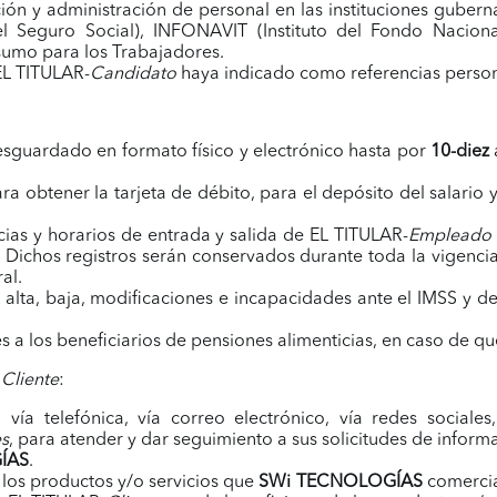
cción y administración de personal en las instituciones guber
el Seguro Social), INFONAVIT (Instituto del Fondo Naciona
mo para los Trabajadores.
 EL TITULAR-
Candidato
haya indicado como referencias person
esguardado en formato físico y electrónico hasta por
10-diez
ara obtener la tarjeta de débito, para el depósito del salari
ncias y horarios de entrada y salida de EL TITULAR-
Empleado
 Dichos registros serán conservados durante toda la vigencia 
al.
de alta, baja, modificaciones e incapacidades ante el IMSS y
s a los beneficiarios de pensiones alimenticias, en caso de qu
 Cliente
:
vía telefónica, vía correo electrónico, vía redes sociale
es
, para atender y dar seguimiento a sus solicitudes de inform
ÍAS
.
los productos y/o servicios que
SWi TECNOLOGÍAS
comercial