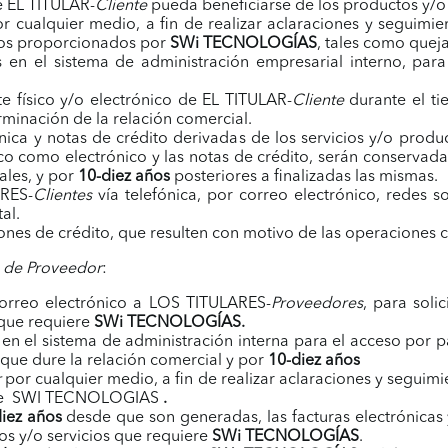
e EL TITULAR-
Cliente
pueda beneficiarse de los productos y/o 
r cualquier medio, a fin de realizar aclaraciones y seguimie
cios proporcionados por
SWi TECNOLOGÍAS
, tales como quej
os en el sistema de administración empresarial interno, par
e físico y/o electrónico de EL TITULAR-
Cliente
durante el t
rminación de la relación comercial.
ónica y notas de crédito derivadas de los servicios y/o prod
sico como electrónico y las notas de crédito, serán conservad
ales, y por
10-diez años
posteriores a finalizadas las mismas.
ARES-
Clientes
vía telefónica, por correo electrónico, redes s
al.
ciones de crédito, que resulten con motivo de las operaciones 
 de Proveedor
:
correo electrónico a LOS TITULARES-
Proveedores
, para soli
 que requiere
SWi TECNOLOGÍAS
.
 en el sistema de administración interna para el acceso por p
que dure la relación comercial y por
10-diez años
r
por cualquier medio, a fin de realizar aclaraciones y seguimi
uiere SWI TECNOLOGIAS
.
iez años
desde que son generadas, las facturas electrónicas 
os y/o servicios que requiere
SWi TECNOLOGÍAS
.