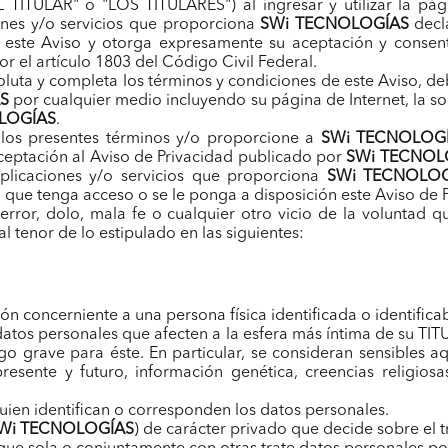
L TITULAR" o "LOS TITULARES") al ingresar y utilizar la pá
iones y/o servicios que proporciona
SWi TECNOLOGÍAS
decl
 este Aviso y otorga expresamente su aceptación y consent
or el artículo 1803 del Código Civil Federal.
oluta y completa los términos y condiciones de este Aviso, d
S
por cualquier medio incluyendo su página de Internet, la so
LOGÍAS
.
 los presentes términos y/o proporcione a
SWi TECNOLOG
ceptación al Aviso de Privacidad publicado por
SWi TECNOL
aplicaciones y/o servicios que proporciona
SWi TECNOLOG
 que tenga acceso o se le ponga a disposición este Aviso de 
 error, dolo, mala fe o cualquier otro vicio de la voluntad q
 tenor de lo estipulado en las siguientes:
n concerniente a una persona física identificada o identificab
atos personales que afecten a la esfera más íntima de su TIT
sgo grave para éste. En particular, se consideran sensibles
esente y futuro, información genética, creencias religiosas, 
 quien identifican o corresponden los datos personales.
Wi TECNOLOGÍAS
) de carácter privado que decide sobre el 