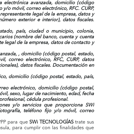
ma electrónica avanzada, domicilio
(código
ijo y/o móvil, correo electrónico, RFC. CURP,
representante legal de la empresa, datos y
número exterior e interior), datos fiscales
.
stado, país, ciudad o municipio, colonia,
ancarios (nombre del banco, cuenta y cuenta
e legal de la empresa, datos de contacto y
avanzada,
, domicilio
(código postal, estado,
óvil, correo electrónico, RFC, CURP, datos
onales), datos fiscales. Documentación en
co, domicilio
(código postal, estado, país,
reo electrónico, domicilio
(código postal,
móvil, sexo, lugar de nacimiento, edad, fecha
 profesional, cédula profesional.
iones y/o servicios que proporciona
SWi
tografía, teléfono fijo y/o móvil, correo
DPPP para que
SWi TECNOLOGÍAS
trate sus
sula, para cumplir con las finalidades que